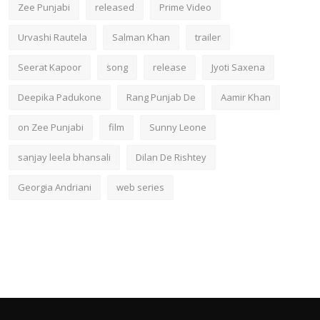
Zee Punjabi
released
Prime Video
Urvashi Rautela
Salman Khan
trailer
Seerat Kapoor
song
release
Jyoti Saxena
Deepika Padukone
Rang Punjab De
Aamir Khan
on Zee Punjabi
film
Sunny Leone
sanjay leela bhansali
Dilan De Rishtey
Georgia Andriani
web series