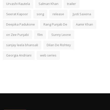
Urvashi Rautela
Salman Khan
trailer
Seerat Kapoor
song
release
Jyoti Saxena
Deepika Padukone
Rang Punjab De
Aamir Khan
on Zee Punjabi
film
Sunny Leone
sanjay leela bhansali
Dilan De Rishtey
Georgia Andriani
web series