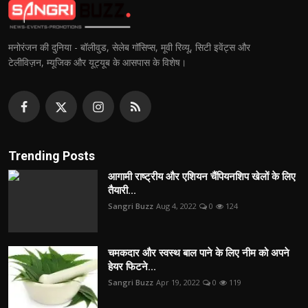
मनोरंजन की दुनिया - बॉलीवुड, सेलेब गॉसिप्स, मूवी रिव्यू, सिटी इवेंट्स और
टेलीविज़न, म्यूजिक और यूट्यूब के आसपास के विशेष।
Trending Posts
आगामी राष्ट्रीय और एशियन चैंपियनशिप खेलों के लिए
तैयारी...
Sangri Buzz
Aug 4, 2022
0
124
चमकदार और स्वस्थ बाल पाने के लिए नीम को अपने
हेयर फिटने...
Sangri Buzz
Apr 19, 2022
0
119