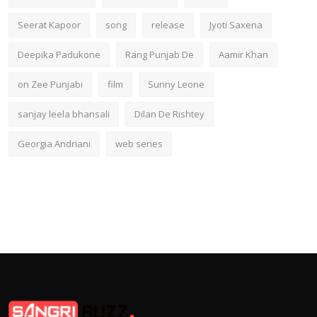
Seerat Kapoor
song
release
Jyoti Saxena
Deepika Padukone
Rang Punjab De
Aamir Khan
on Zee Punjabi
film
Sunny Leone
sanjay leela bhansali
Dilan De Rishtey
Georgia Andriani
web series