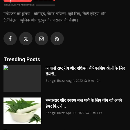
मनोरंजन की दुनिया - बॉलीवुड, सेलेब गॉसिप्स, मूवी रिव्यू, सिटी इवेंट्स और
टेलीविज़न, म्यूजिक और यूट्यूब के आसपास के विशेष।
Trending Posts
आगामी राष्ट्रीय और एशियन चैंपियनशिप खेलों के लिए
तैयारी...
Sangri Buzz
Aug 4, 2022
0
124
चमकदार और स्वस्थ बाल पाने के लिए नीम को अपने
हेयर फिटने...
Sangri Buzz
Apr 19, 2022
0
119