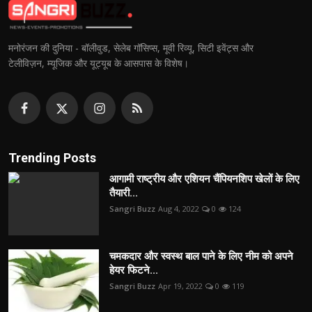
मनोरंजन की दुनिया - बॉलीवुड, सेलेब गॉसिप्स, मूवी रिव्यू, सिटी इवेंट्स और
टेलीविज़न, म्यूजिक और यूट्यूब के आसपास के विशेष।
Trending Posts
आगामी राष्ट्रीय और एशियन चैंपियनशिप खेलों के लिए
तैयारी...
Sangri Buzz
Aug 4, 2022
0
124
चमकदार और स्वस्थ बाल पाने के लिए नीम को अपने
हेयर फिटने...
Sangri Buzz
Apr 19, 2022
0
119