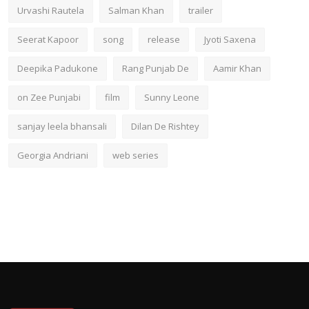
Urvashi Rautela
Salman Khan
trailer
Seerat Kapoor
song
release
Jyoti Saxena
Deepika Padukone
Rang Punjab De
Aamir Khan
on Zee Punjabi
film
Sunny Leone
sanjay leela bhansali
Dilan De Rishtey
Georgia Andriani
web series