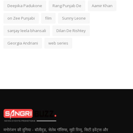
Deepika Padukone
Rang Punjab De
Aamir Khan
on Zee Punjabi
film
Sunny Leone
sanjay leela bhansali
Dilan De Rishtey
Georgia Andriani
web series
मनोरंजन की दुनिया - बॉलीवुड, सेलेब गॉसिप्स, मूवी रिव्यू, सिटी इवेंट्स और