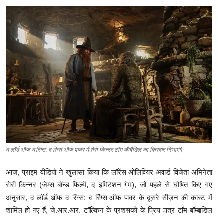
ब्यूटी पेजेंट
खेल
English
द लॉर्ड ऑफ द रिंग्स: द रिंग्स ऑफ पावर में रोरी किन्नर टॉम बॉम्बैडिल का किरदार निभाएंगे
आज, प्राइम वीडियो ने खुलासा किया कि लॉरेंस ओलिवियर अवार्ड विजेता अभिनेता
रोरी किन्नर (जेम्स बॉन्ड फिल्में, द इमिटेशन गेम), जो पहले से घोषित किए गए
अनुसार, द लॉर्ड ऑफ द रिंग्स: द रिंग्स ऑफ पावर के दूसरे सीज़न की कास्ट में
शामिल हो गए हैं, जे.आर.आर. टॉल्किन के प्रशंसकों के प्रिय पात्र टॉम बॉम्बाडिल