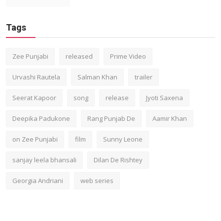
Tags
Zee Punjabi
released
Prime Video
Urvashi Rautela
Salman Khan
trailer
Seerat Kapoor
song
release
Jyoti Saxena
Deepika Padukone
Rang Punjab De
Aamir Khan
on Zee Punjabi
film
Sunny Leone
sanjay leela bhansali
Dilan De Rishtey
Georgia Andriani
web series