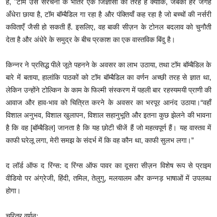
हैं, "टॉम उस संरचना के भीतर एक जिज्ञासा की तरह है क्योंकि, जबकी हर जगह
अँधेरा छाया है, टॉम बॉम्बैडिल गा रहा है और पंक्तियाँ कह रहा है जो बच्चों की नर्सरी
कविताएँ जैसी हो सकती हैं. इसलिए, वह बाकी सीज़न के टोनल बदलाव को चुनौती
देता है और अंधेरे के समुद्र के बीच प्रकाश का एक वास्तविक बिंदु है।
किन्नर ने प्रसिद्ध पीले जूते पहनने के अवसर का लाभ उठाया, तथा टॉम बॉम्बैडिल के
बारे में बताया, हालांकि पाठकों को टॉम बॉम्बैडिल का वर्णन अच्छी तरह से ज्ञात था,
लेकिन उन्होंने टोल्किन के काम के फिल्मी संस्करण में पहली बार रहस्यमयी प्राणी की
आवाज और हाव-भाव को चित्रित करने के अवसर का भरपूर आनंद उठाया।“वहाँ
विशाल अनुभव, विशाल खुलापन, विशाल सहानुभूति और इतना कुछ झेलने की भावना
है कि वह [बॉम्बैडिल] जानता है कि यह छोटी चीजें हैं जो महत्वपूर्ण हैं। यह वास्तव में
काफी घरेलू लगा, मेरी समझ के संदर्भ में कि वह कौन था, काफी सुलभ लगा।”
द लॉर्ड ऑफ द रिंग्स: द रिंग्स ऑफ पावर का दूसरा सीज़न विशेष रूप से प्राइम
वीडियो पर अंग्रेजी, हिंदी, तमिल, तेलुगु, मलयालम और कन्नड़ भाषाओं में उपलब्ध
होगा।
चरित्र वर्णन: