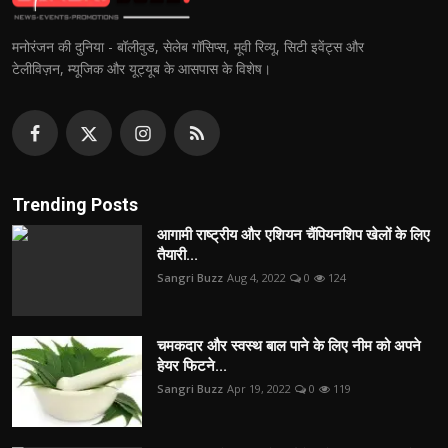
मनोरंजन की दुनिया - बॉलीवुड, सेलेब गॉसिप्स, मूवी रिव्यू, सिटी इवेंट्स और
टेलीविज़न, म्यूजिक और यूट्यूब के आसपास के विशेष।
Trending Posts
आगामी राष्ट्रीय और एशियन चैंपियनशिप खेलों के लिए
तैयारी...
Sangri Buzz
Aug 4, 2022
0
124
चमकदार और स्वस्थ बाल पाने के लिए नीम को अपने
हेयर फिटने...
Sangri Buzz
Apr 19, 2022
0
119