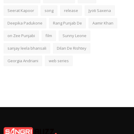
Seerat Kapoor
song
release
Jyoti Saxena
Deepika Padukone
Rang Punjab De
Aamir Khan
on Zee Punjabi
film
Sunny Leone
sanjay leela bhansali
Dilan De Rishtey
Georgia Andriani
web series