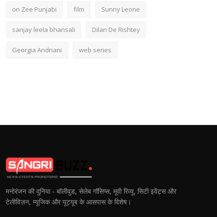
on Zee Punjabi
film
Sunny Leone
sanjay leela bhansali
Dilan De Rishtey
Georgia Andriani
web series
मनोरंजन की दुनिया - बॉलीवुड, सेलेब गॉसिप्स, मूवी रिव्यू, सिटी इवेंट्स और
टेलीविज़न, म्यूजिक और यूट्यूब के आसपास के विशेष।