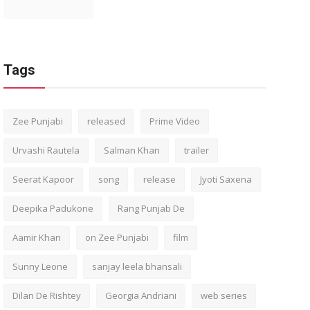
Tags
Zee Punjabi
released
Prime Video
Urvashi Rautela
Salman Khan
trailer
Seerat Kapoor
song
release
Jyoti Saxena
Deepika Padukone
Rang Punjab De
Aamir Khan
on Zee Punjabi
film
Sunny Leone
sanjay leela bhansali
Dilan De Rishtey
Georgia Andriani
web series