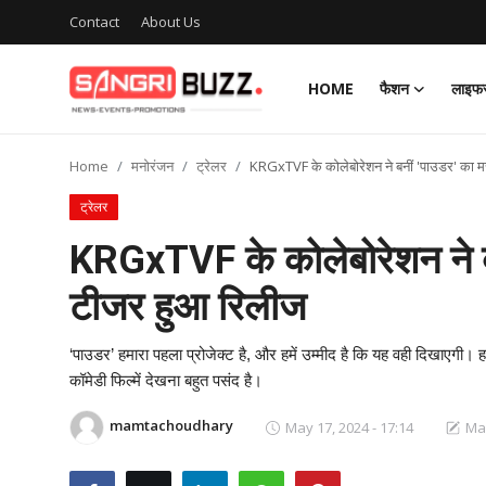
Contact
About Us
HOME
फैशन
लाइफस
Login
Register
Home
मनोरंजन
ट्रेलर
KRGxTVF के कोलेबोरेशन ने बनीं 'पाउडर' का म
Home
ट्रेलर
Contact
KRGxTVF के कोलेबोरेशन ने बन
About Us
टीजर हुआ रिलीज
फैशन
‘पाउडर’ हमारा पहला प्रोजेक्ट है, और हमें उम्मीद है कि यह वही दिखाएगी। हम
कॉमेडी फिल्में देखना बहुत पसंद है।
लाइफस्टाइल
mamtachoudhary
May 17, 2024 - 17:14
May
मनोरंजन