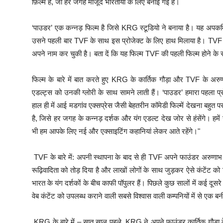
फ़िल्म है, जो हर जगह मौजूद भारतीयों के लिए बनाई गई है।
‘पाउडर’ एक कन्नड़ फिल्म है जिसे KRG स्टूडियो ने बनाया है। यह अपकमिंग
उसने पहली बार TVF के साथ इस प्रोजेक्ट के लिए हाथ मिलाया है। TVF ए
अपने नाम कर चुकी है। बता दें कि यह फिल्म TVF की पहली फिल्म होने के स
फिल्म के बारे में बात करते हुए KRG के कार्तिक गौड़ा और TVF के अर
एडल्ट्स को उनकी ग्लोरी के साथ सामने लाती हैं। ‘पाउडर’ हमारा पहला प्रोज
हाल ही में आई मडगांव एक्सप्रेस जैसी बेहतरीन कॉमेडी फिल्में देखना बहुत
है, जिसे हर जगह के कन्नड़ दर्शक और यंग एडल्ट देख जोर से हंसेंगे। हमे
भी हम आपके लिए नई और एक्साइटिंग कहानियां लेकर आते रहेंगे।"
TVF के बारे में: अपनी स्थापना के बाद से ही TVF अपने फाउंडर अरुणा
रूढ़िवादिता को तोड़ दिया है और लाखों लोगों के साथ जुड़कर ऐसे कंटेंट को
भारत के यंग दर्शकों के बीच काफी पॉपुलर हैं। पिछले कुछ सालों में कई दूसर
वेब कंटेंट को उपलब्ध कराने वाली सबसे विश्वास वाली कम्पनियों में से एक ब
KRG के बारे में – सात साल पहले, KRG ने अपने फाउंडर कार्तिक गौड़ा के न