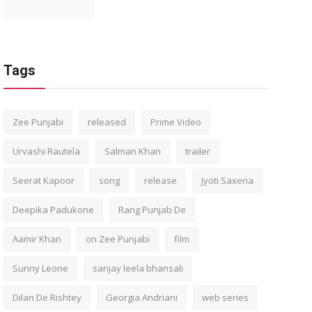
Tags
Zee Punjabi
released
Prime Video
Urvashi Rautela
Salman Khan
trailer
Seerat Kapoor
song
release
Jyoti Saxena
Deepika Padukone
Rang Punjab De
Aamir Khan
on Zee Punjabi
film
Sunny Leone
sanjay leela bhansali
Dilan De Rishtey
Georgia Andriani
web series