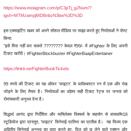
https://www.instagram.com/p/C3pTj_gJNum/?
igsh=MTMzampjMDBnbzN3bw%3D%3D
इस एक्साइटिंग खबर को अपने सोशल मीडिया पर साझा करते हुए निर्माताओं ने पोस्ट
किया:
"इसे मिस नहीं कर सकते ???????? केवल ₹99/- में #Fighter के लिए अपनी
टिकट खरीदें। #FighterBlockbuster #FighterBaapEntertainer
https://linktr.ee/FighterBookTickets
99 रुपये की टिकट का यह ऑफर 'फाइटर' के ब्लॉकबस्टर रन में एक और पंख
जोड़ने के लिए तैयार है। निर्माताओं का उद्देश्य सही टिकट रेट्स पर जनता को
रोमांचकारी अनुभव देना है।
सिद्धार्थ आनंद द्वारा निर्देशित और मार्फ्लिक्स पिक्चर्स के सहयोग से वायाकॉम18
स्टूडियोज द्वारा प्रस्तुत, 'फाइटर' सिनेमाई प्रतिभा का प्रतीक है। यह फिल्म एक
अद्वितीय सिनेमाई अनुभव का वादा करते हुए, दिल को छू लेने वाले एक्शन और