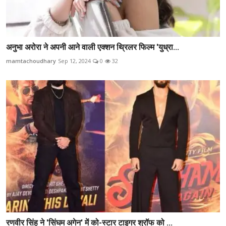
अनुभा अरोरा ने अपनी आने वाली एक्शन थ्रिलर फिल्म 'युध्रा...
mamtachoudhary
Sep 12, 2024
0
32
रणवीर सिंह ने 'सिंघम अगेन' में को-स्टार टाइगर श्रॉफ को ...