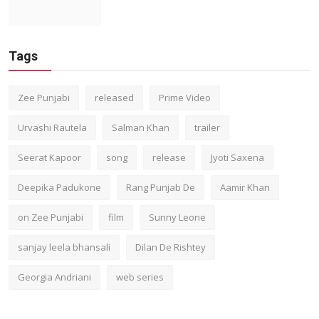
Tags
Zee Punjabi
released
Prime Video
Urvashi Rautela
Salman Khan
trailer
Seerat Kapoor
song
release
Jyoti Saxena
Deepika Padukone
Rang Punjab De
Aamir Khan
on Zee Punjabi
film
Sunny Leone
sanjay leela bhansali
Dilan De Rishtey
Georgia Andriani
web series