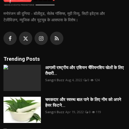
मनोरंजन की दुनिया - बॉलीवुड, सेलेब गॉसिप्स, मूवी रिव्यू, सिटी इवेंट्स और
टेलीविज़न, म्यूजिक और यूट्यूब के आसपास के विशेष।
Trending Posts
आगामी राष्ट्रीय और एशियन चैंपियनशिप खेलों के लिए
तैयारी...
Sangri Buzz
Aug 4, 2022
0
124
चमकदार और स्वस्थ बाल पाने के लिए नीम को अपने
हेयर फिटने...
Sangri Buzz
Apr 19, 2022
0
119