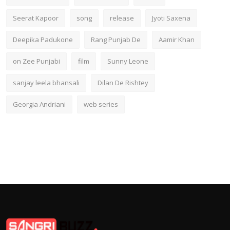
Seerat Kapoor
song
release
Jyoti Saxena
Deepika Padukone
Rang Punjab De
Aamir Khan
on Zee Punjabi
film
Sunny Leone
sanjay leela bhansali
Dilan De Rishtey
Georgia Andriani
web series