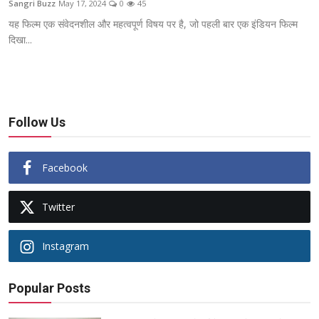
Sangri Buzz
May 17, 2024
0
45
ब्यूटी पेजेंट
यह फिल्म एक संवेदनशील और महत्वपूर्ण विषय पर है, जो पहली बार एक इंडियन फिल्म
दिखा...
खेल
English
Follow Us
Facebook
Twitter
Instagram
Popular Posts