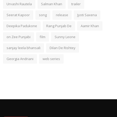
Urvashi Rautela
Salman Khan
trailer
Seerat Kapoor
song
release
Jyoti Saxena
Deepika Padukone
Rang Punjab De
Aamir Khan
on Zee Punjabi
film
Sunny Leone
sanjay leela bhansali
Dilan De Rishtey
Georgia Andriani
web series