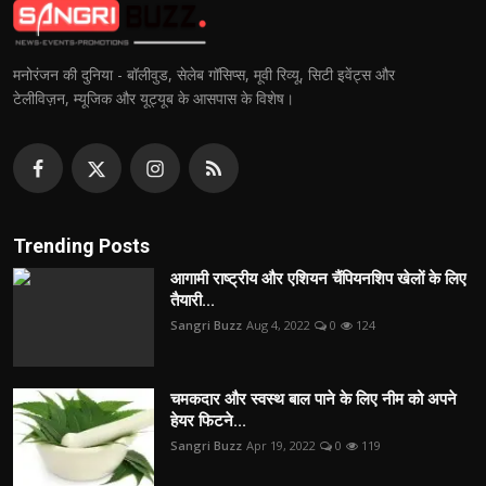
मनोरंजन की दुनिया - बॉलीवुड, सेलेब गॉसिप्स, मूवी रिव्यू, सिटी इवेंट्स और
टेलीविज़न, म्यूजिक और यूट्यूब के आसपास के विशेष।
Trending Posts
आगामी राष्ट्रीय और एशियन चैंपियनशिप खेलों के लिए
तैयारी...
Sangri Buzz
Aug 4, 2022
0
124
चमकदार और स्वस्थ बाल पाने के लिए नीम को अपने
हेयर फिटने...
Sangri Buzz
Apr 19, 2022
0
119