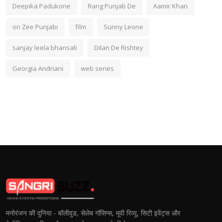
Deepika Padukone
Rang Punjab De
Aamir Khan
on Zee Punjabi
film
Sunny Leone
sanjay leela bhansali
Dilan De Rishtey
Georgia Andriani
web series
मनोरंजन की दुनिया - बॉलीवुड, सेलेब गॉसिप्स, मूवी रिव्यू, सिटी इवेंट्स और