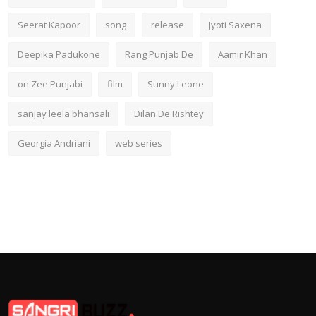
Seerat Kapoor
song
release
Jyoti Saxena
Deepika Padukone
Rang Punjab De
Aamir Khan
on Zee Punjabi
film
Sunny Leone
sanjay leela bhansali
Dilan De Rishtey
Georgia Andriani
web series