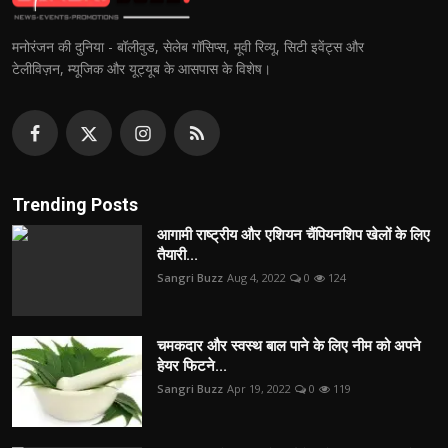
मनोरंजन की दुनिया - बॉलीवुड, सेलेब गॉसिप्स, मूवी रिव्यू, सिटी इवेंट्स और
टेलीविज़न, म्यूजिक और यूट्यूब के आसपास के विशेष।
Trending Posts
आगामी राष्ट्रीय और एशियन चैंपियनशिप खेलों के लिए
तैयारी...
Sangri Buzz
Aug 4, 2022
0
124
चमकदार और स्वस्थ बाल पाने के लिए नीम को अपने
हेयर फिटने...
Sangri Buzz
Apr 19, 2022
0
119