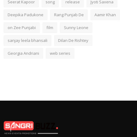
Seerat Kapoor
song
release
Jyoti Saxena
Deepika Padukone
Rang Punjab De
Aamir Khan
on Zee Punjabi
film
Sunny Leone
sanjay leela bhansali
Dilan De Rishtey
Georgia Andriani
web series