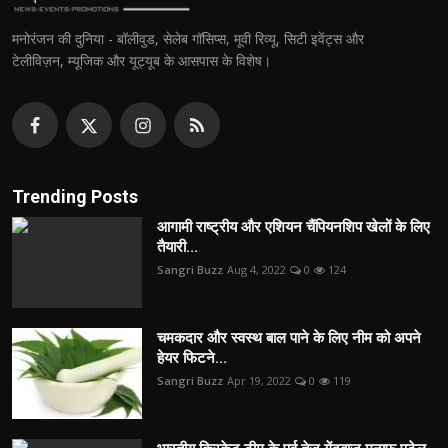
मनोरंजन की दुनिया - बॉलीवुड, सेलेब गॉसिप्स, मूवी रिव्यू, सिटी इवेंट्स और
टेलीविज़न, म्यूजिक और यूट्यूब के आसपास के विशेष।
Trending Posts
आगामी राष्ट्रीय और एशियन चैंपियनशिप खेलों के लिए
तैयारी...
Sangri Buzz
Aug 4, 2022
0
124
चमकदार और स्वस्थ बाल पाने के लिए नीम को अपने
हेयर फिटने...
Sangri Buzz
Apr 19, 2022
0
119