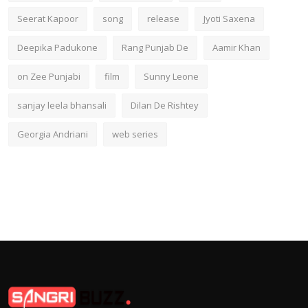
Seerat Kapoor
song
release
Jyoti Saxena
Deepika Padukone
Rang Punjab De
Aamir Khan
on Zee Punjabi
film
Sunny Leone
sanjay leela bhansali
Dilan De Rishtey
Georgia Andriani
web series