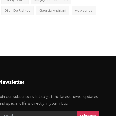
Dilan De Rishtey
Georgia Andriani
web series
Newsletter
Join our subscribers list to get the latest news, updates
and special offers directly in your inbox
Subscribe