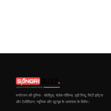
मनोरंजन की दुनिया - बॉलीवुड, सेलेब गॉसिप्स, मूवी रिव्यू, सिटी इवेंट्स
और टेलीविज़न, म्यूजिक और यूट्यूब के आसपास के विशेष।