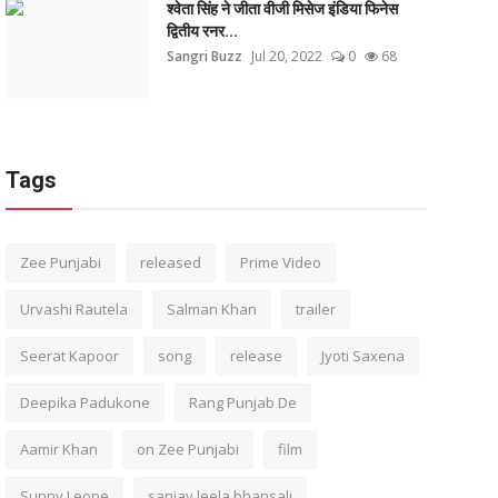
श्वेता सिंह ने जीता वीजी मिसेज इंडिया फिनेस
द्वितीय रनर...
Sangri Buzz
Jul 20, 2022
0
68
Tags
Zee Punjabi
released
Prime Video
Urvashi Rautela
Salman Khan
trailer
Seerat Kapoor
song
release
Jyoti Saxena
Deepika Padukone
Rang Punjab De
Aamir Khan
on Zee Punjabi
film
Sunny Leone
sanjay leela bhansali